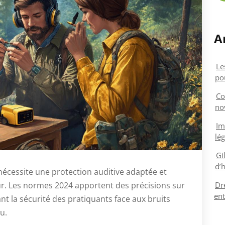
A
Le
pou
Co
no
Im
lé
Gi
d’
e nécessite une protection auditive adaptée et
Dr
r. Les normes 2024 apportent des précisions sur
ent
 la sécurité des pratiquants face aux bruits
u.